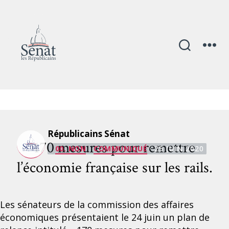
Mois :
juin 2020
Catégories
Républicains Sénat
170 mesures pour remettre
00. NON
COMMUNIQUÉ
· 25 JUIN 2020
l’économie française sur les rails.
Les sénateurs de la commission des affaires
économiques présentaient le 24 juin un plan de