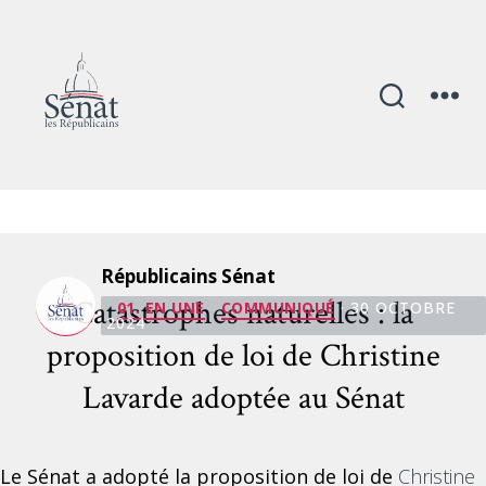
Mois :
octobre 2024
Républicains Sénat
Catégories
Catastrophes naturelles : la
01. EN UNE
COMMUNIQUÉ
· 30 OCTOBRE
2024
proposition de loi de Christine
Lavarde adoptée au Sénat
Le Sénat a adopté la proposition de loi de
Christine