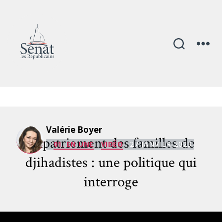
Mois :
janvier 2023
Catégories
Valérie Boyer
Rapatriement des familles de
01. EN UNE
VIDÉO
· 27 JANVIER 2023
djihadistes : une politique qui
interroge