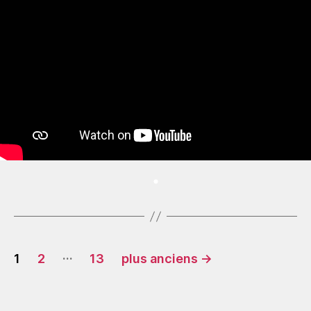
Pagination
…
1
2
13
plus anciens
→
des