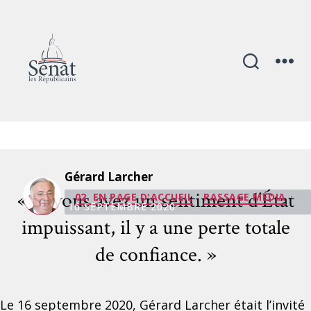
Mois :
septembre 2020
Gérard Larcher
Catégories
« Si vous avez un sentiment d’État
02. EN PAGE D'ACCUEIL
PASSAGE MÉDIA
·
16 SEPTEMBRE 2020
impuissant, il y a une perte totale
de confiance. »
Le 16 septembre 2020, Gérard Larcher était l’invité