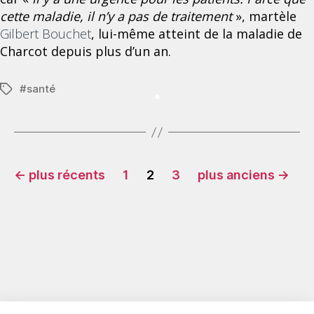
cette maladie, il n’y a pas de traitement
», martèle
Gilbert Bouchet
, lui-même atteint de la maladie de
Charcot depuis plus d’un an.
#
santé
Étiquettes
Pagination
←
plus récents
1
2
3
plus anciens
→
des
publications