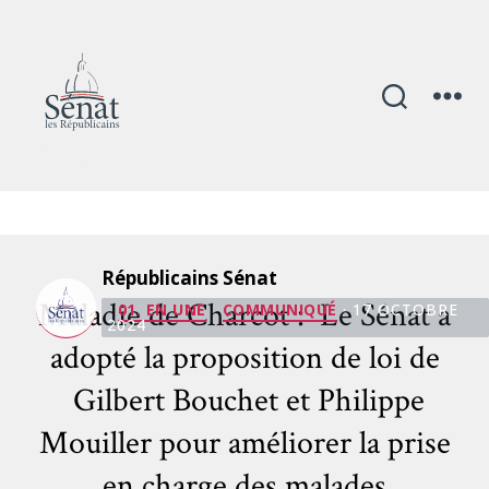
Mois :
octobre 2024
Républicains Sénat
Catégories
Maladie de Charcot : Le Sénat a
01. EN UNE
COMMUNIQUÉ
· 17 OCTOBRE
2024
adopté la proposition de loi de
Gilbert Bouchet et Philippe
Mouiller pour améliorer la prise
en charge des malades