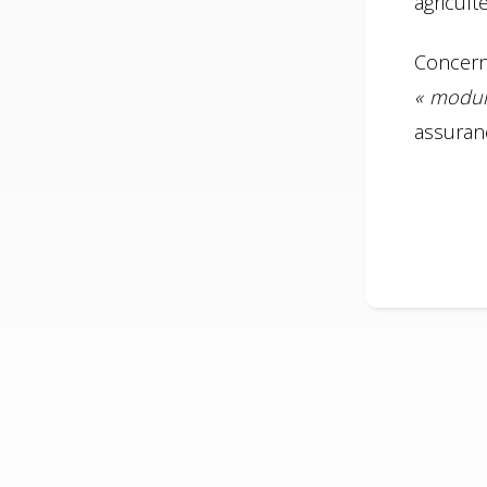
agricul
Concern
« modul
assuranc