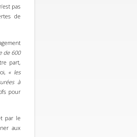
n’est pas
ertes de
gagement
e de 600
tre part,
oi,
« les
surées à
tifs pour
t par le
nner aux