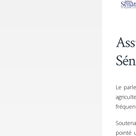
Assu
Sén
Le parl
agricul
fréquen
Souten
pointé 