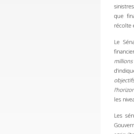
sinistre
que fin
récolte
Le Séna
financi
million
d’indiq
objecti
l’horiz
les nive
Les sén
Gouvern