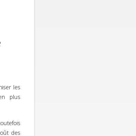
e
iser les
 en plus
outefois
coût des