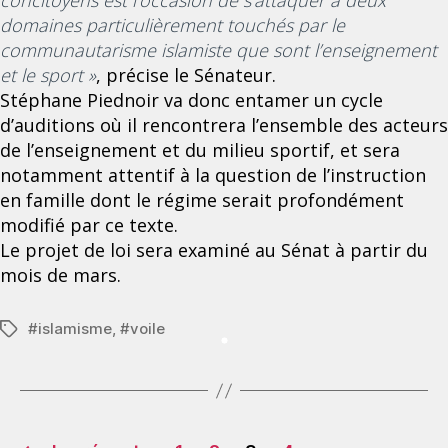
concitoyens est l
’
occasion de s
’
attaquer à deux
domaines particulièrement touchés par le
communautarisme islamiste que sont l
’
enseignement
et le sport »
, précise le Sénateur.
Stéphane Piednoir va donc entamer un cycle
d’auditions où il rencontrera l’ensemble des acteurs
de l’enseignement et du milieu sportif, et sera
notamment attentif à la question de l’instruction
en famille dont le régime serait profondément
modifié par ce texte.
Le projet de loi sera examiné au Sénat à partir du
mois de mars.
#
islamisme
,
#
voile
Étiquettes