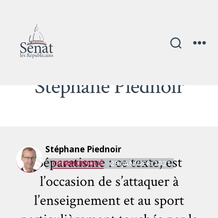
Auteur/autrice :
Stéphane Piednoir
Catégories
Stéphane Piednoir
Séparatisme : ce texte, est
COMMUNIQUÉ
· 29 JANVIER 2021
l’occasion de s’attaquer à
l’enseignement et au sport