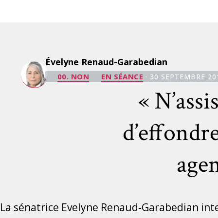
Évelyne Renaud-Garabedian
00. NON
EN SÉANCE
· 30 SEPTEMBRE 20
« N’ass
d’effondr
agen
La sénatrice Evelyne Renaud-Garabedian inter