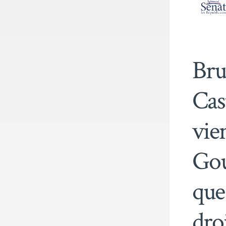
Bru
Cas
vie
Gou
que
droi