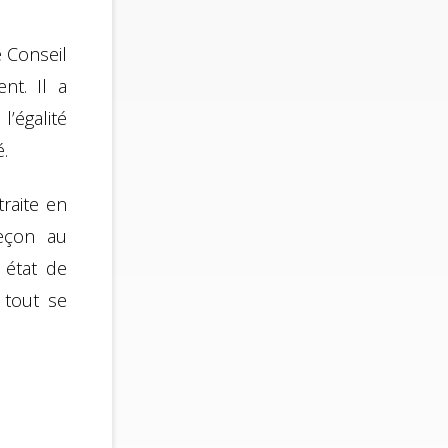
 Conseil
nt. Il a
l’égalité
.
traite en
leçon au
 état de
 tout se