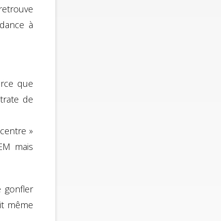
retrouve
ndance à
arce que
trate de
 centre »
REM mais
 gonfler
rait même