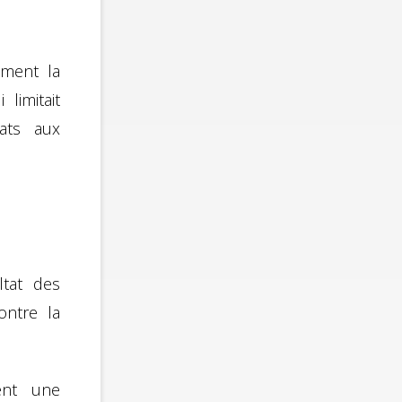
ement la
 limitait
dats aux
ltat des
ontre la
ent une