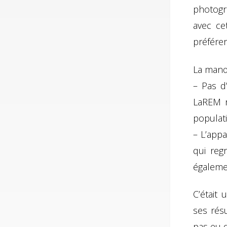
photogr
avec ce
préférer 
La manœ
– Pas d
LaREM n
populati
– L’appa
qui reg
égaleme
C’était
ses résu
pas eu d