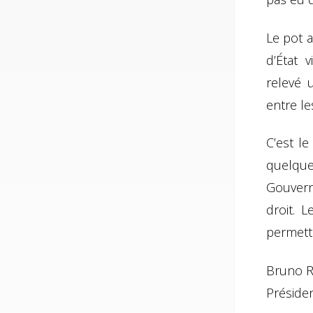
Le pot 
d’État 
relevé u
entre l
C’est le
quelque
Gouvern
droit. 
permett
Bruno 
Préside