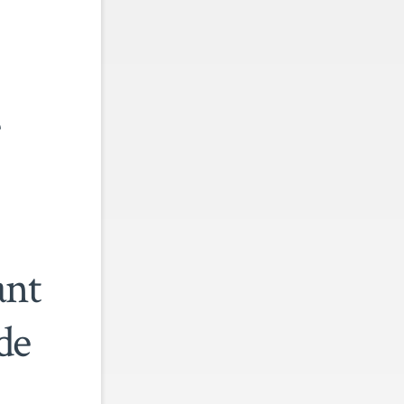
ant
de