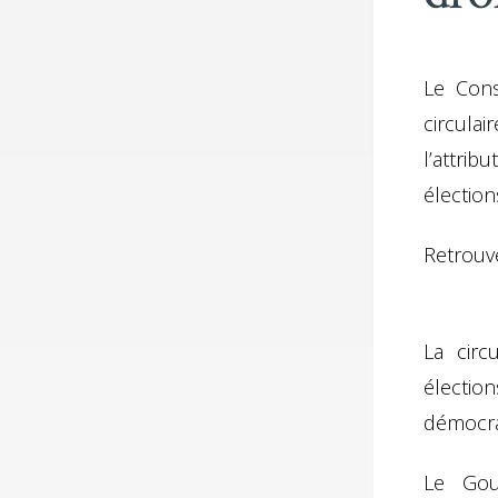
Le Cons
circulai
l’attri
élection
Retrouve
La circ
électio
démocra
Le Gou