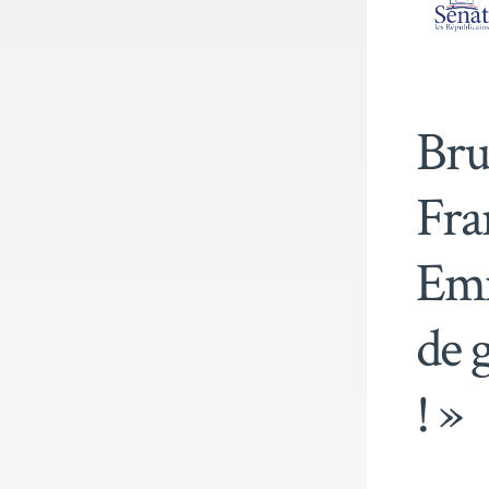
Bru
Fra
Emm
de 
! »