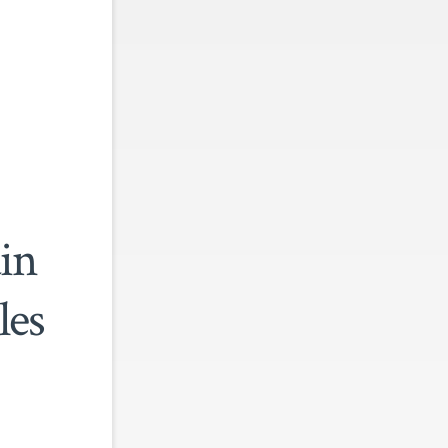
in
les