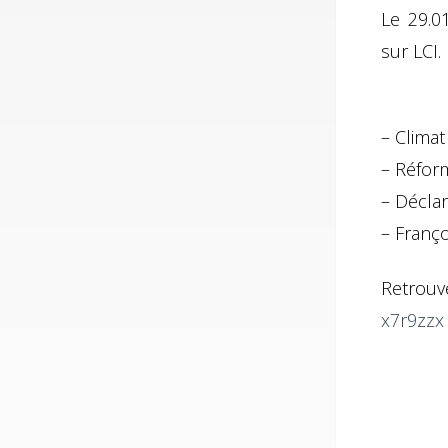
Le 29.0
sur LCI.
– Climat
– Réform
– Décla
– Franço
Retrouve
x7r9zzx