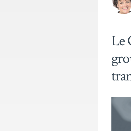
Le 
grou
tra