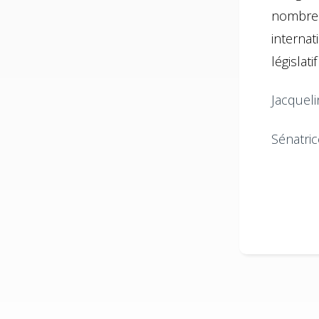
nombre
interna
législat
Jacqueli
Sénatric