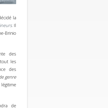
écidé la
ineurs
. Il
he-Brinio
ante des
tout les
ence des
de genre
 légitime
ndra de