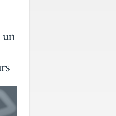
 un
urs