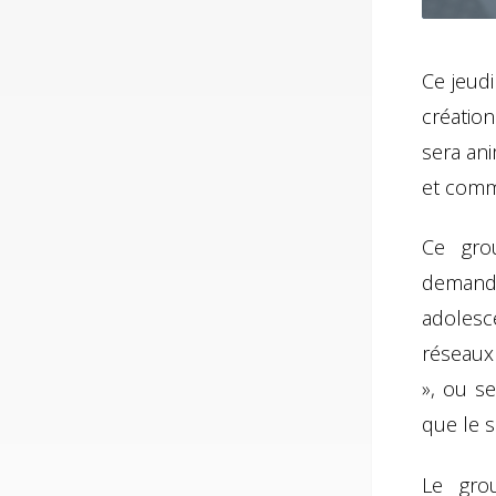
Ce jeud
création
sera ani
et comm
Ce grou
demande
adolesc
réseaux 
», ou s
que le s
Le gro