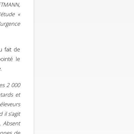
IETMANN,
’étude «
d’urgence
u fait de
pointé le
.
es 2 000
tards et
 éleveurs
il s’agit
. Absent
ennes de