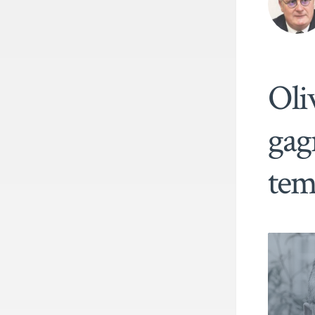
Oli
gag
tem