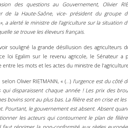
asion des questions au Gouvernement, Olivier R
r de la Haute-Saône, vice- président du groupe d
», a alerté le ministre de l’agriculture sur la situation 
uelle se trouve les éleveurs français.
oir souligné la grande désillusion des agriculteurs d
cace loi Egalim sur le revenu agricole, le Sénateur a 
 entre les mots et les actes du ministre de l’agriculture
, selon Olivier RIETMANN, « (…)
l’urgence est du côté d
s qui disparaissent chaque année ! Les prix des brou
es bovins sont au plus bas. La filière est en crise et les
t. Pourtant, le gouvernement est absent. Absent quand 
tionner les acteurs qui contournent le plan de filière
l faut réprimer la non-conformité aux règles europé