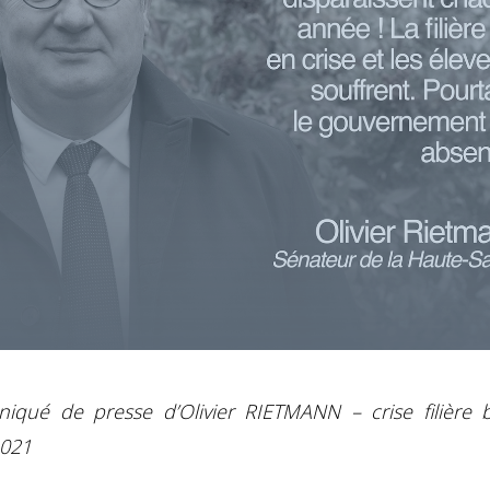
qué de presse d’Olivier RIETMANN – crise filière 
2021