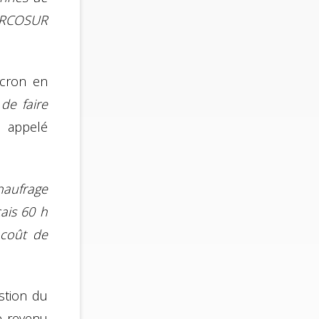
MERCOSUR
acron en
de faire
 appelé
naufrage
çais 60 h
 coût de
estion du
e revenu