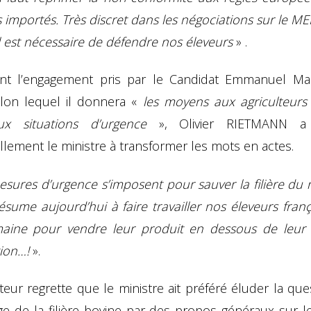
s importés. Très discret dans les négociations sur le 
l est nécessaire de défendre nos éleveurs
» .
nt l’engagement pris par le Candidat Emmanuel M
lon lequel il donnera «
les moyens aux agriculteurs 
ux situations d’urgence
», Olivier RIETMANN a
lement le ministre à transformer les mots en actes.
sures d’urgence s’imposent pour sauver la filière du 
ésume aujourd’hui à faire travailler nos éleveurs fran
aine pour vendre leur produit en dessous de leur
ion…!
».
eur regrette que le ministre ait préféré éluder la qu
ge de la filière bovine par des propos généraux sur l