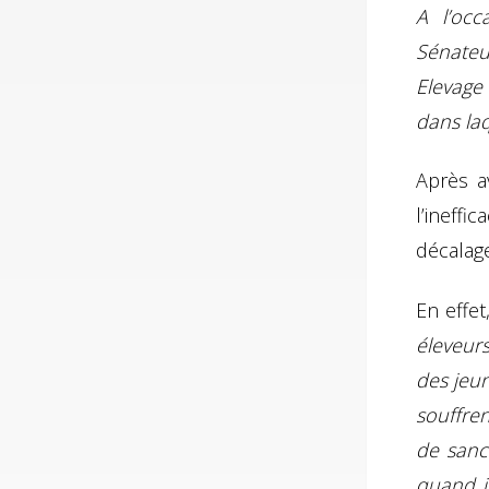
A l’occ
Sénateu
Elevage 
dans laq
Après av
l’ineffi
décalage
En effet
éleveur
des jeun
souffren
de sanc
quand i