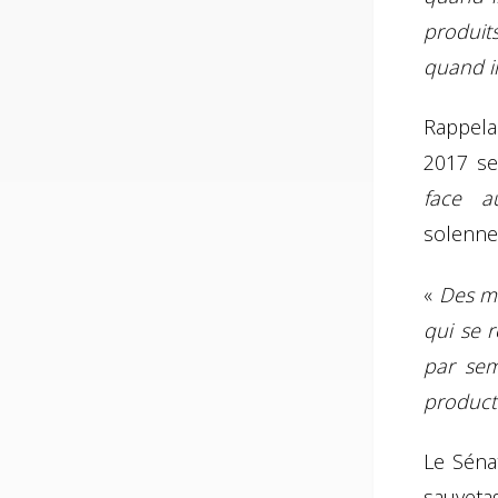
produit
quand i
Rappela
2017 se
face a
solennel
«
Des me
qui se r
par sem
product
Le Sénat
sauveta