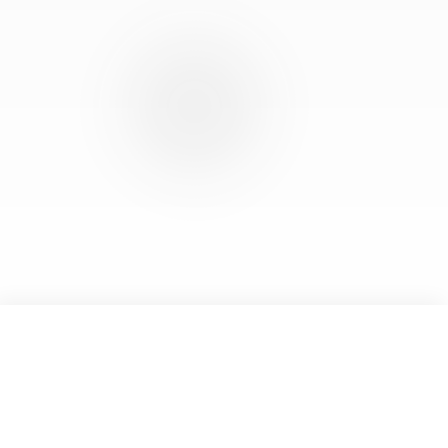
Accueil
Nos sénateurs
Nos collaborateurs
Mentions légales
© 2026
LES RÉPUBLICAINS SÉNAT
HAUT
↑