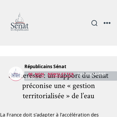
Mois :
novembre 2022
Républicains Sénat
Catégories
Sécheresse : un rapport du Sénat
00. NON
NEWSLETTER
· 24 NOVEMBRE
2022
préconise une « gestion
territorialisée » de l’eau
La France doit s’adapter à l’accélération des