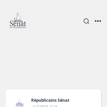
Catégories
Républicains Sénat
· 6 FÉVRIER 2024