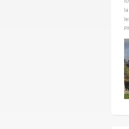
lo
la
le
Ph