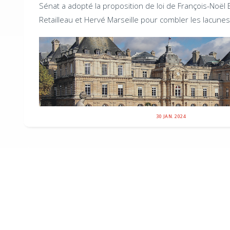
Sénat a adopté la proposition de loi de François-Noël 
Retailleau et Hervé Marseille pour combler les lacunes.
30 JAN. 2024
Républicains Sénat
COMMUNIQUÉ
42 propositions pour répondre à la crise agricole |
Po
crise agricole, les sénateurs LR et les députés europ