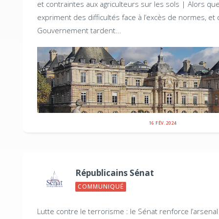
et contraintes aux agriculteurs sur les sols |
Alors que
expriment des difficultés face à l’excès de normes, e
Gouvernement tardent...
16 FÉV. 2024
Républicains Sénat
COMMUNIQUÉ
Lutte contre le terrorisme : le Sénat renforce l’arsenal