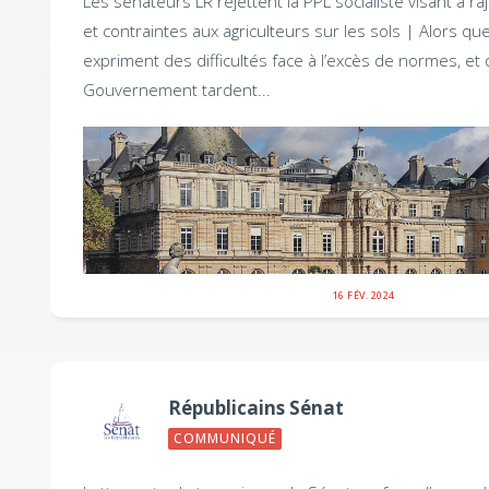
Les sénateurs LR rejettent la PPL socialiste visant à 
et contraintes aux agriculteurs sur les sols |
Alors que
expriment des difficultés face à l’excès de normes, e
Gouvernement tardent...
16 FÉV. 2024
Républicains Sénat
COMMUNIQUÉ