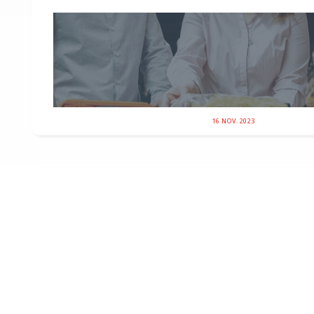
16 NOV. 2023
Républicains Sénat
PASSAGE MÉDIA
S. Paty et D. Bernard : lutter contre la barbarie islamis
C’est dans le cadre de la commission d’enquête sur « 
dysfonctionnements qui ont conduit à l’assassinat » de