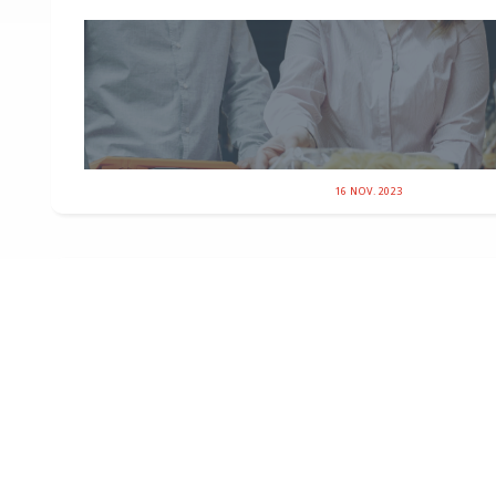
16 NOV. 2023
Républicains Sénat
PASSAGE MÉDIA
S. Paty et D. Bernard : lutter contre la barbarie islamis
C’est dans le cadre de la commission d’enquête sur « 
dysfonctionnements qui ont conduit à l’assassinat » de