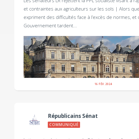
Les sénateurs LR rejettent la PPL socialiste visant à 
et contraintes aux agriculteurs sur les sols |
Alors que
expriment des difficultés face à l’excès de normes, e
Gouvernement tardent...
16 FÉV. 2024
Républicains Sénat
COMMUNIQUÉ