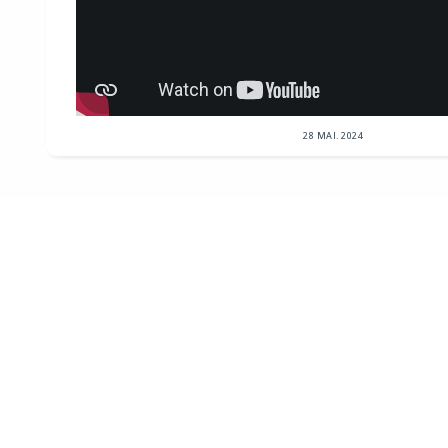
28 MAI. 2024
Républicains Sénat
NEWSLETTER
le Sénat facilite la transformation de bureaux en log
de loi visant à faciliter la transformation de bureaux 
votée par le Sénat....