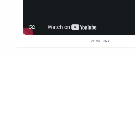
28 MAI. 2024
Républicains Sénat
NEWSLETTER
le Sénat facilite la transformation de bureaux en log
de loi visant à faciliter la transformation de bureaux 
votée par le Sénat....