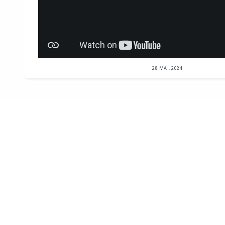
28 MAI. 2024
Républicains Sénat
NEWSLETTER
le Sénat facilite la transformation de bureaux en log
de loi visant à faciliter la transformation de bureaux 
votée par le Sénat....