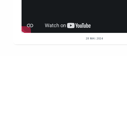
28 MAI. 2024
Républicains Sénat
NEWSLETTER
le Sénat facilite la transformation de bureaux en log
de loi visant à faciliter la transformation de bureaux 
votée par le Sénat....